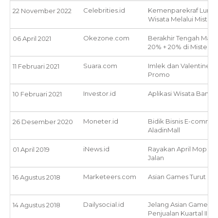
Celebrities.id
Kemenparekraf Luncur
22 November 2022
Wisata Melalui Mister 
Okezone.com
Berakhir Tengah Mala
06 April 2021
20% + 20% di Mister A
Suara.com
Imlek dan Valentine J
11 Februari 2021
Promo
Investor.id
Aplikasi Wisata Banti
10 Februari 2021
Moneter.id
Bidik Bisnis E-commer
26 Desember 2020
AladinMall
iNews.id
Rayakan April Mop Mis
01 April 2019
Jalan
Marketeers.com
Asian Games Turut Ke
16 Agustus 2018
Dailysocial.id
Jelang Asian Games da
14 Agustus 2018
Penjualan Kuartal III