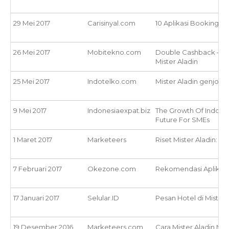
29 Mei 2017
Carisinyal.com
10 Aplikasi Booking H
26 Mei 2017
Mobitekno.com
Double Cashback – Car
Mister Aladin
25 Mei 2017
Indotelko.com
Mister Aladin genjot 
9 Mei 2017
Indonesiaexpat.biz
The Growth Of Indonesi
Future For SMEs
1 Maret 2017
Marketeers
Riset Mister Aladin: T
7 Februari 2017
Okezone.com
Rekomendasi Aplikasi 
17 Januari 2017
Selular.ID
Pesan Hotel di Mister A
19 Desember 2016
Marketeers.com
Cara Mister Aladin 