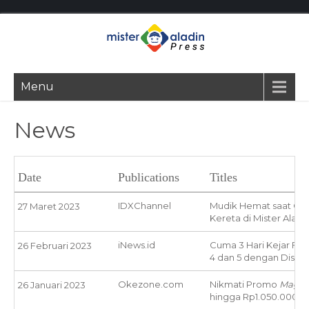
Menu
News
Date
Publications
Titles
IDXChannel
Mudik Hemat saat Gaj
27 Maret 2023
Kereta di Mister Aladi
iNews.id
Cuma 3 Hari Kejar Fla
26 Februari 2023
4 dan 5 dengan Disko
Okezone.com
Nikmati Promo
Magic 
26 Januari 2023
hingga Rp1.050.000