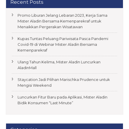
a
Recent Posts
t
Promo Liburan Jelang Lebaran 2023, Kerja Sama
i
Mister Aladin Bersama Kemenparekraf untuk
o
Menaikkan Pergerakan Wisatawan
n
Kupas Tuntas Peluang Pariwisata Pasca Pandemi
Covid-19 di Webinar Mister Aladin Bersama
Kemenparekraf
Ulang Tahun Kelima, Mister Aladin Luncurkan
AladinMall
Staycation Jadi Pilihan Marischka Prudence untuk
Mengisi Weekend
Luncurkan Fitur Baru pada Aplikasi, Mister Aladin
Bidik Konsumen “Last Minute”