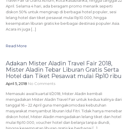
Travel Fair di Grand Atrium, Kota Kasablanka, hingga tanggal 22
April. Selama 4 hari, ada beragam promo menarik seperti
diskon 50% untuk menginap di berbagai hotel populer, sesi
lelang hotel dan tiket pesawat mulai Rp10.000, hingga
kesempatan liburan gratis ke berbagai destinasi populer Asia.
Acara ini juga […]
Read More
Adakan Mister Aladin Travel Fair 2018,
Mister Aladin Tebar Liburan Gratis Serta
Hotel dan Tiket Pesawat mulai Rp10 ribu
April 5, 2018
No Comments
Memasuki awal kuartal II/2018, Mister Aladin kembali
mengadakan Mister Aladin Travel Fair untuk kedua kalinya dari
tanggal 16 – 22 April guna mengakomodasi kebutuhan
masyarakat menyambut liburan Idul Fitri. Tidak hanya menebar
diskon hotel, Mister Aladin mengadakan lelang tiket dan hotel
mulai Rp10.000, voucher hotel dan belanja tanpa diundi,
hingga kesempatan liburan gratis ke berbagai […]