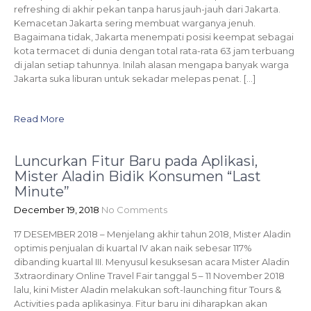
refreshing di akhir pekan tanpa harus jauh-jauh dari Jakarta.
Kemacetan Jakarta sering membuat warganya jenuh.
Bagaimana tidak, Jakarta menempati posisi keempat sebagai
kota termacet di dunia dengan total rata-rata 63 jam terbuang
di jalan setiap tahunnya. Inilah alasan mengapa banyak warga
Jakarta suka liburan untuk sekadar melepas penat. […]
Read More
Luncurkan Fitur Baru pada Aplikasi,
Mister Aladin Bidik Konsumen “Last
Minute”
December 19, 2018
No Comments
17 DESEMBER 2018 – Menjelang akhir tahun 2018, Mister Aladin
optimis penjualan di kuartal IV akan naik sebesar 117%
dibanding kuartal III. Menyusul kesuksesan acara Mister Aladin
3xtraordinary Online Travel Fair tanggal 5 – 11 November 2018
lalu, kini Mister Aladin melakukan soft-launching fitur Tours &
Activities pada aplikasinya. Fitur baru ini diharapkan akan