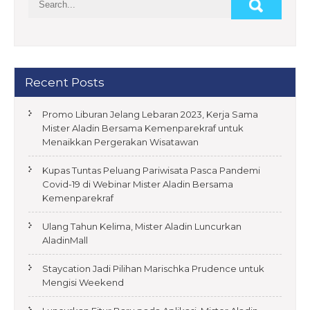
v
i
g
a
Recent Posts
t
Promo Liburan Jelang Lebaran 2023, Kerja Sama
i
Mister Aladin Bersama Kemenparekraf untuk
o
Menaikkan Pergerakan Wisatawan
n
Kupas Tuntas Peluang Pariwisata Pasca Pandemi
Covid-19 di Webinar Mister Aladin Bersama
Kemenparekraf
Ulang Tahun Kelima, Mister Aladin Luncurkan
AladinMall
Staycation Jadi Pilihan Marischka Prudence untuk
Mengisi Weekend