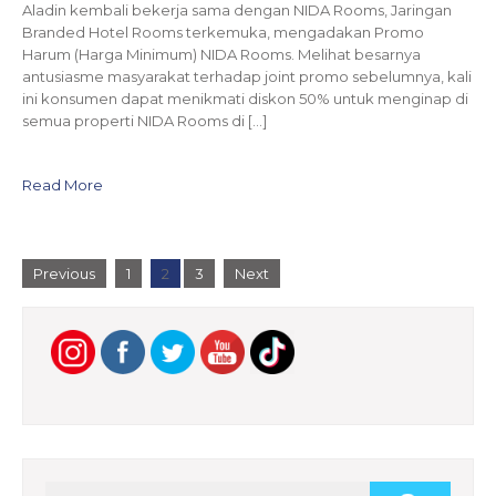
Aladin kembali bekerja sama dengan NIDA Rooms, Jaringan
Branded Hotel Rooms terkemuka, mengadakan Promo
Harum (Harga Minimum) NIDA Rooms. Melihat besarnya
antusiasme masyarakat terhadap joint promo sebelumnya, kali
ini konsumen dapat menikmati diskon 50% untuk menginap di
semua properti NIDA Rooms di […]
Read More
P
Previous
1
2
3
Next
o
s
t
s
n
a