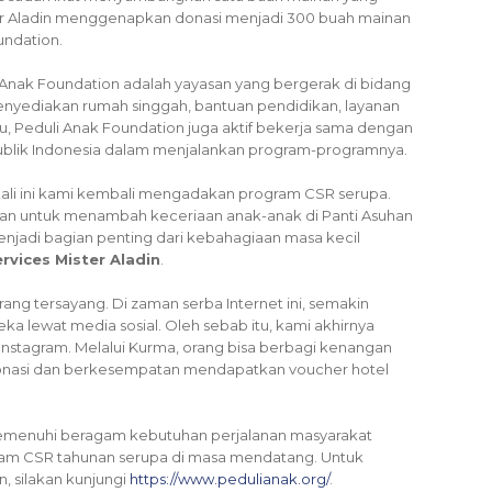
Mister Aladin menggenapkan donasi menjadi 300 buah mainan
undation.
 Anak Foundation adalah yayasan yang bergerak di bidang
ediakan rumah singgah, bantuan pendidikan, layanan
itu, Peduli Anak Foundation juga aktif bekerja sama dengan
ublik Indonesia dalam menjalankan program-programnya.
ali ini kami kembali mengadakan program CSR serupa.
an untuk menambah keceriaan anak-anak di Panti Asuhan
enjadi bagian penting dari kebahagiaan masa kecil
rvices Mister Aladin
.
ng tersayang. Di zaman serba Internet ini, semakin
 lewat media sosial. Oleh sebab itu, kami akhirnya
Instagram. Melalui Kurma, orang bisa berbagi kenangan
donasi dan berkesempatan mendapatkan voucher hotel
memenuhi beragam kebutuhan perjalanan masyarakat
gram CSR tahunan serupa di masa mendatang. Untuk
, silakan kunjungi
https://www.pedulianak.org/
.