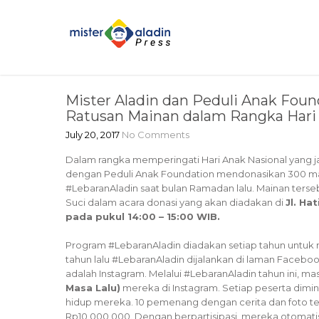
Mister Aladin dan Peduli Anak Fou
Ratusan Mainan dalam Rangka Hari 
July 20, 2017
No Comments
Dalam rangka memperingati Hari Anak Nasional yang jatu
dengan Peduli Anak Foundation mendonasikan 300 m
#LebaranAladin saat bulan Ramadan lalu. Mainan terse
Suci dalam acara donasi yang akan diadakan di
Jl. Ha
pada pukul 14:00 – 15:00 WIB.
Program #LebaranAladin diadakan setiap tahun untuk
tahun lalu #LebaranAladin dijalankan di laman Facebook
adalah Instagram. Melalui #LebaranAladin tahun ini, ma
Masa Lalu)
mereka di Instagram. Setiap peserta dimi
hidup mereka. 10 pemenang dengan cerita dan foto te
Rp10.000.000. Dengan berpartisipasi, mereka otomat