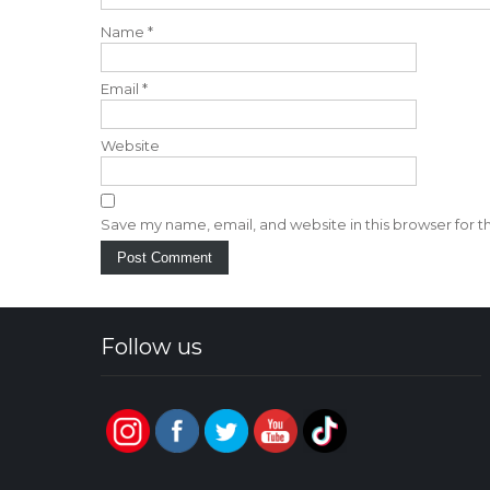
a
Name
*
t
i
Email
*
o
Website
n
Save my name, email, and website in this browser for 
Follow us