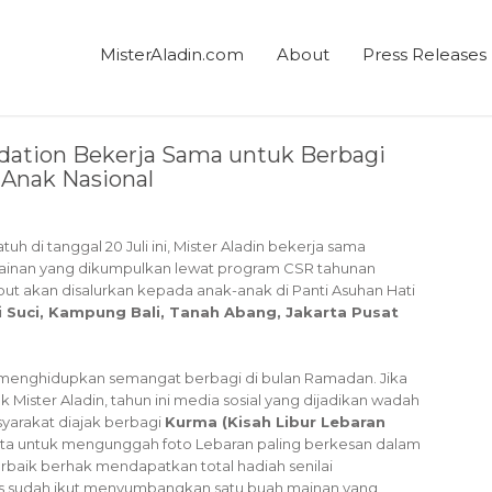
MisterAladin.com
About
Press Releases
ndation Bekerja Sama untuk Berbagi
Anak Nasional
h di tanggal 20 Juli ini, Mister Aladin bekerja sama
ainan yang dikumpulkan lewat program CSR tahunan
but akan disalurkan kepada anak-anak di Panti Asuhan Hati
ti Suci, Kampung Bali, Tanah Abang, Jakarta Pusat
 menghidupkan semangat berbagi di bulan Ramadan. Jika
 Mister Aladin, tahun ini media sosial yang dijadikan wadah
syarakat diajak berbagi
Kurma (Kisah Libur Lebaran
nta untuk mengunggah foto Lebaran paling berkesan dalam
rbaik berhak mendapatkan total hadiah senilai
is sudah ikut menyumbangkan satu buah mainan yang