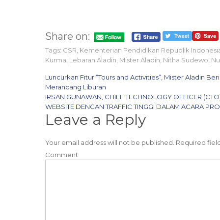
Share on:
Tags:
CSR
,
Kementerian Pendidikan Republik Indonesi
Kurma
,
Lebaran Aladin
,
Mister Aladin
,
Nitha Sudewo
,
Nu
P
Luncurkan Fitur “Tours and Activities”, Mister Aladin B
Merancang Liburan
o
IRSAN GUNAWAN, CHIEF TECHNOLOGY OFFICER (CTO)
WEBSITE DENGAN TRAFFIC TINGGI DALAM ACARA PRO
s
Leave a Reply
t
n
Your email address will not be published.
Required fiel
Comment
a
v
i
g