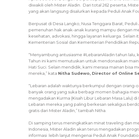
diwakili oleh Mister Aladin. Dari total 262 peserta, 
yang akan langsung disalurkan kepada Peduli Anak Fo
Berpusat di Desa Langko, Nusa Tenggara Barat, Peduli
pemenuhan hak anak-anak kurang mampu dengan meny
kesehatan, advokasi, hingga layanan keluarga. Selain 
Kementerian Sosial dan Kementerian Pendidikan Rep
“Menyambung antusiasme #LebaranAladin tahun lalu, k
Tahun ini kami memutuskan untuk mendonasikan main
Hati Suci. Selain mendidik, kami merasa mainan bisa m
mereka,” kata
Nitha Sudewo,
Director
of
Online Se
“Lebaran adalah waktunya berkumpul dengan orang-ora
banyak orang yang suka berbagi momen bahagia mereka
mengadakan Kurma (Kisah Libur Lebaran Masa Lalu) di 
Lebaran mereka yang paling berkesan sekaligus ber
gratis dari Mister Aladin,” tambah Nitha.
Di samping terus meningkatkan minat traveling dan 
Indonesia, Mister Aladin akan terus mengadakan pro
informasi lebih lanjut mengenai Peduli Anak Foundation