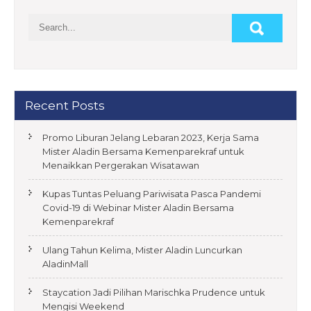
a
v
i
g
a
Recent Posts
t
Promo Liburan Jelang Lebaran 2023, Kerja Sama
i
Mister Aladin Bersama Kemenparekraf untuk
o
Menaikkan Pergerakan Wisatawan
n
Kupas Tuntas Peluang Pariwisata Pasca Pandemi
Covid-19 di Webinar Mister Aladin Bersama
Kemenparekraf
Ulang Tahun Kelima, Mister Aladin Luncurkan
AladinMall
Staycation Jadi Pilihan Marischka Prudence untuk
Mengisi Weekend