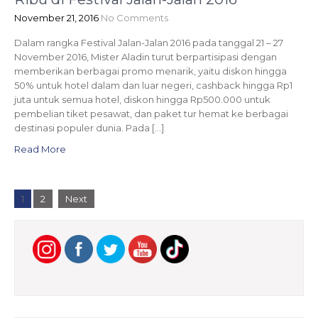
November 21, 2016
No Comments
Dalam rangka Festival Jalan-Jalan 2016 pada tanggal 21 – 27
November 2016, Mister Aladin turut berpartisipasi dengan
memberikan berbagai promo menarik, yaitu diskon hingga
50% untuk hotel dalam dan luar negeri, cashback hingga Rp1
juta untuk semua hotel, diskon hingga Rp500.000 untuk
pembelian tiket pesawat, dan paket tur hemat ke berbagai
destinasi populer dunia. Pada […]
Read More
P
1
2
Next
o
s
t
s
n