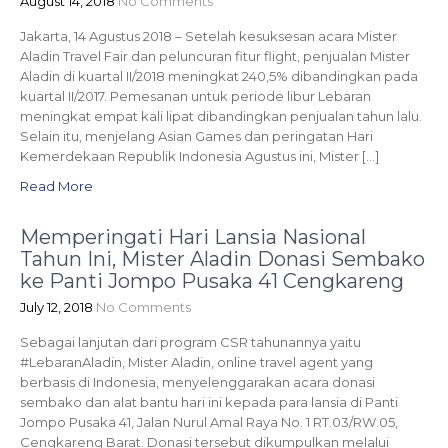
August 14, 2018
No Comments
Jakarta, 14 Agustus 2018 – Setelah kesuksesan acara Mister
Aladin Travel Fair dan peluncuran fitur flight, penjualan Mister
Aladin di kuartal II/2018 meningkat 240,5% dibandingkan pada
kuartal II/2017. Pemesanan untuk periode libur Lebaran
meningkat empat kali lipat dibandingkan penjualan tahun lalu.
Selain itu, menjelang Asian Games dan peringatan Hari
Kemerdekaan Republik Indonesia Agustus ini, Mister […]
Read More
Memperingati Hari Lansia Nasional
Tahun Ini, Mister Aladin Donasi Sembako
ke Panti Jompo Pusaka 41 Cengkareng
July 12, 2018
No Comments
Sebagai lanjutan dari program CSR tahunannya yaitu
#LebaranAladin, Mister Aladin, online travel agent yang
berbasis di Indonesia, menyelenggarakan acara donasi
sembako dan alat bantu hari ini kepada para lansia di Panti
Jompo Pusaka 41, Jalan Nurul Amal Raya No. 1 RT.03/RW.05,
Cengkareng Barat. Donasi tersebut dikumpulkan melalui