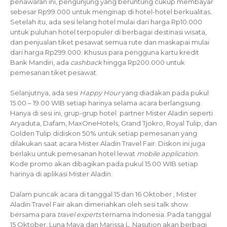
penawaran ini, pengunjung yang beruntung cukup membayar
sebesar Rp99.000 untuk menginap di hotel-hotel berkualitas.
Setelah itu, ada sesi lelang hotel mulai dari harga Rp10.000
untuk puluhan hotel terpopuler di berbagai destinasi wisata,
dan penjualan tiket pesawat semua rute dan maskapai mulai
dari harga Rp299.000. Khusus para pengguna kartu kredit
Bank Mandiri, ada
cashback
hingga Rp200.000 untuk
pemesanan tiket pesawat.
Selanjutnya, ada sesi
Happy Hour
yang diadakan pada pukul
15.00 – 19.00 WIB setiap harinya selama acara berlangsung.
Hanya di sesi ini, grup-grup hotel partner Mister Aladin seperti
Aryaduta, Dafam, MaxOneHotels, Grand Tjokro, Royal Tulip, dan
Golden Tulip didiskon 50% untuk setiap pemesanan yang
dilakukan saat acara Mister Aladin Travel Fair. Diskon ini juga
berlaku untuk pemesanan hotel lewat
mobile application.
Kode promo akan dibagikan pada pukul 15.00 WIB setiap
harinya di aplikasi Mister Aladin.
Dalam puncak acara di tanggal 15 dan 16 Oktober , Mister
Aladin Travel Fair akan dimeriahkan oleh sesi talk show
bersama para
travel experts
ternama Indonesia. Pada tanggal
15 Oktober, Luna Maya dan Marissa L. Nasution akan berbagi