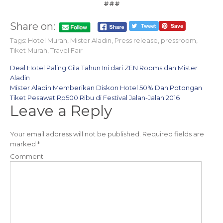
###
Share on:
Tags:
Hotel Murah
,
Mister Aladin
,
Press release
,
pressroom
,
Tiket Murah
,
Travel Fair
P
Deal Hotel Paling Gila Tahun Ini dari ZEN Rooms dan Mister
Aladin
o
Mister Aladin Memberikan Diskon Hotel 50% Dan Potongan
Tiket Pesawat Rp500 Ribu di Festival Jalan-Jalan 2016
s
Leave a Reply
t
n
Your email address will not be published.
Required fields are
marked
*
a
Comment
v
i
g
a