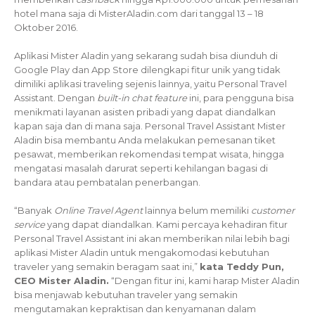
hotel mana saja di MisterAladin.com dari tanggal 13 – 18
Oktober 2016.
Aplikasi Mister Aladin yang sekarang sudah bisa diunduh di
Google Play dan App Store dilengkapi fitur unik yang tidak
dimiliki aplikasi traveling sejenis lainnya, yaitu Personal Travel
Assistant. Dengan
built-in chat feature
ini, para pengguna bisa
menikmati layanan asisten pribadi yang dapat diandalkan
kapan saja dan di mana saja. Personal Travel Assistant Mister
Aladin bisa membantu Anda melakukan pemesanan tiket
pesawat, memberikan rekomendasi tempat wisata, hingga
mengatasi masalah darurat seperti kehilangan bagasi di
bandara atau pembatalan penerbangan.
“Banyak
Online Travel Agent
lainnya belum memiliki
customer
service
yang dapat diandalkan. Kami percaya kehadiran fitur
Personal Travel Assistant ini akan memberikan nilai lebih bagi
aplikasi Mister Aladin untuk mengakomodasi kebutuhan
traveler yang semakin beragam saat ini,”
kata Teddy Pun,
CEO Mister Aladin.
“Dengan fitur ini, kami harap Mister Aladin
bisa menjawab kebutuhan traveler yang semakin
mengutamakan kepraktisan dan kenyamanan dalam