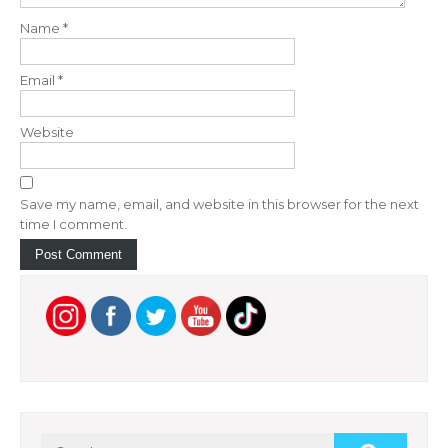
t
Name
*
i
o
Email
*
n
Website
Save my name, email, and website in this browser for the next
time I comment.