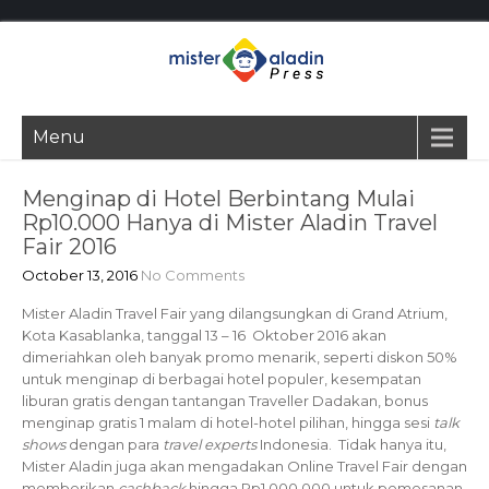
Menu
Menginap di Hotel Berbintang Mulai
Rp10.000 Hanya di Mister Aladin Travel
Fair 2016
October 13, 2016
No Comments
Mister Aladin Travel Fair yang dilangsungkan di Grand Atrium,
Kota Kasablanka, tanggal 13 – 16 Oktober 2016 akan
dimeriahkan oleh banyak promo menarik, seperti diskon 50%
untuk menginap di berbagai hotel populer, kesempatan
liburan gratis dengan tantangan Traveller Dadakan, bonus
menginap gratis 1 malam di hotel-hotel pilihan, hingga sesi
talk
shows
dengan para
travel experts
Indonesia. Tidak hanya itu,
Mister Aladin juga akan mengadakan Online Travel Fair dengan
memberikan
cashback
hingga Rp1.000.000 untuk pemesanan