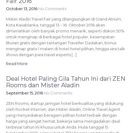
Fair 2016
October 13, 2016
No Comments
Mister Aladin Travel Fair yang dilangsungkan di Grand Atrium,
Kota Kasablanka, tanggal 13 – 16 Oktober 2016 akan
dimeriahkan oleh banyak promo menarik, seperti diskon 50%
untuk menginap di berbagai hotel populer, kesempatan
liburan gratis dengan tantangan Traveller Dadakan, bonus
menginap gratis 1 malam di hotel-hotel pilihan, hingga sesi talk
shows dengan para travel experts […]
Read More
Deal Hotel Paling Gila Tahun Ini dari ZEN
Rooms dan Mister Aladin
September 15, 2016
No Comments
ZEN Rooms, startup jaringan hotel berkualitas yang didukung
oleh Rocket Internet, dan Mister Aladin, Online Travel Agent
yang menyediakan beragam pilihan hotel terbaik dengan
harga yang sangat hemat, bekerja sama mengadakan deal
terbesar tahun ini khusus untuk Anda. Mulai tanggal 15