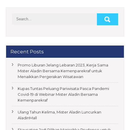
n
a
v
i
g
a
Recent Posts
t
Promo Liburan Jelang Lebaran 2023, Kerja Sama
i
Mister Aladin Bersama Kemenparekraf untuk
o
Menaikkan Pergerakan Wisatawan
n
Kupas Tuntas Peluang Pariwisata Pasca Pandemi
Covid-19 di Webinar Mister Aladin Bersama
Kemenparekraf
Ulang Tahun Kelima, Mister Aladin Luncurkan
AladinMall
Staycation Jadi Pilihan Marischka Prudence untuk