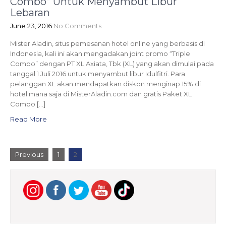
Combo” Untuk Menyambut Libur
Lebaran
June 23, 2016
No Comments
Mister Aladin, situs pemesanan hotel online yang berbasis di
Indonesia, kali ini akan mengadakan joint promo “Triple
Combo” dengan PT XL Axiata, Tbk (XL) yang akan dimulai pada
tanggal 1 Juli 2016 untuk menyambut libur Idulfitri. Para
pelanggan XL akan mendapatkan diskon menginap 15% di
hotel mana saja di MisterAladin.com dan gratis Paket XL
Combo […]
Read More
P
Previous
1
2
o
s
t
s